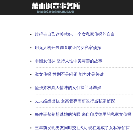
过得去自己这关就好,一个女私家侦探的自白
用无人机开展调查取证的女私家侦探
非洲女侦探 坚持人性中美与善的故事
淑女侦探 性别不是问题 能力才是关键
坚强并极具人情味的女侦探兰马翠姊
丈夫婚姻出轨 女高管弃高薪改行当私家侦探
每件事都别想逃她的法眼!来自印度德里的私家女侦探
三年前发现男友同时交往6人 现在她成了女私家侦探