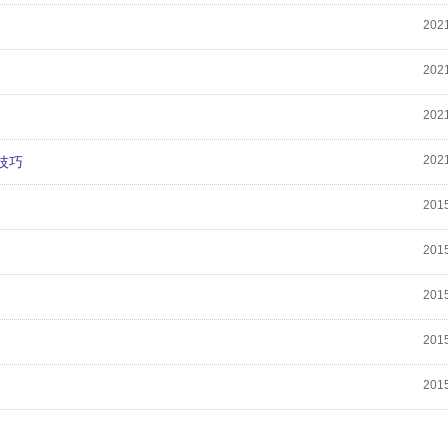
202
202
202
202
技巧
201
201
201
201
201