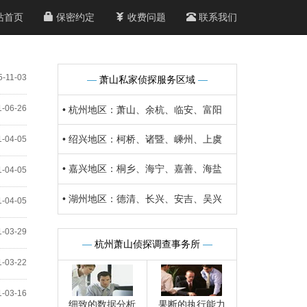
站首页
保密约定
收费问题
联系我们
5-11-03
—
萧山私家侦探服务区域
—
1-06-26
• 杭州地区：萧山、余杭、临安、富阳
• 绍兴地区：柯桥、诸暨、嵊州、上虞
1-04-05
• 嘉兴地区：桐乡、海宁、嘉善、海盐
1-04-05
• 湖州地区：德清、长兴、安吉、吴兴
1-04-05
1-03-29
—
杭州萧山侦探调查事务所
—
1-03-22
1-03-16
细致的数据分析
果断的执行能力