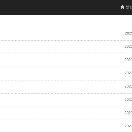
网
202
202
202
202
202
202
202
202